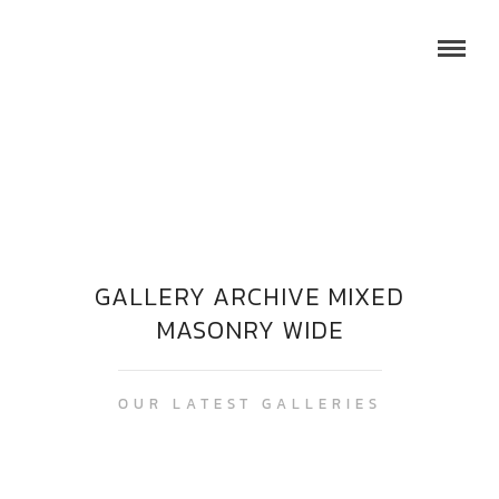
GALLERY ARCHIVE MIXED
MASONRY WIDE
OUR LATEST GALLERIES
ENERGÍAS RENOVABLES
LOVELY COUPLE
EOLICAS/ FOTOVOLTAICAS