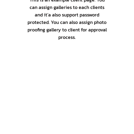
can assign galleries to each clients
and it’a also support password
protected. You can also assign photo
proofing gallery to client for approval
process.
JUST ANOTHER PATH
THE RIGHT STEPS
MACHINE / LIFE
HER BEAUTY
LIFE / PORTRAIT
FORMAS DESDE EL AIRE
PORTRAIT / MODEL
EMPRESAS
FORMAS/ COLORES
CASTILLOS DE EXTREMADURA
EMPRESAS/AREREAS
MONUMENTOS
ALCAZABAS/ FORTALEZAS
NOCTURNAS AÉREAS
PATRIMONIO/ CULTURA
PAISAJES AÉREOS
NOCTURNAS/ ATARDECER
LAS 4 ESTACIONES
LANDSCAPE / MOUNTAIN
EXTREMADURA ES AGUA
PORTRAIT / LIFE
PUEBLOS Y CIUDADES
PLAYAS/ PISCINAS NATURALES
PUEBLOS/ CIUDADES